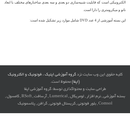
الکترونیکی است که قابلیت شبیه‌سازی دو بعدی و سه بعدی ساختارهای مختلف با ابعاد
نانو و میکرومتری را دارا است.
این بسته آموزشی از 4 عدد DVD شامل موارد زیر تشکیل شده است:
کلیه حقوق این وب سایت نزد
گروه آموزشی اپتیک ، فوتونیک و الکترونیک
(اپفا)
محفوظ است.
طراحی سایت و محتواگذاری توسط: گروه آموزشی اپفا
بسته آموزشی , نرم افزار , لومریکال , Lumerical , آرسافت , RSoft , کامسول ,
Comsol , بلور فوتونی , کریستال فوتونی , گرافن , پلاسمونیک