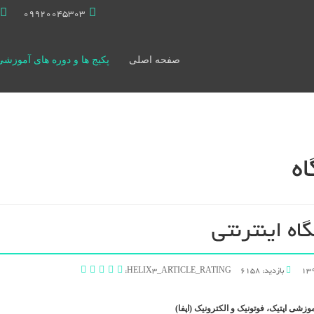
09920045303
صفحه اصلی
پکیج ها و دوره های آموزشی
ه
اه اینترنتی
بازدید: 6158
HELIX3_ARTICLE_RATING:
وزشی اپتیک، فوتونیک و الکترونیک (اپفا)