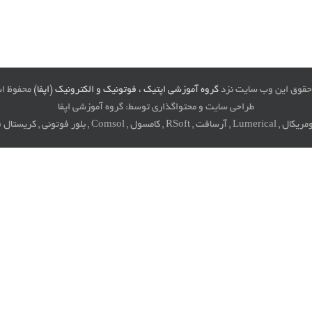
حقوق این وب سایت نزد
گروه آموزشی اپتیک ، فوتونیک و الکترونیک (اپفا)
محفوظ ا
طراحی سایت و محتواگذاری توسط: گروه آموزشی اپفا
کریستال فوتونی , گرافن , پلاسمونیک