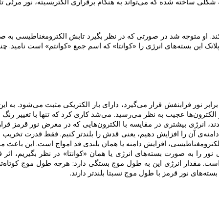
شکلی ساخته شده که می‌تواند به هنگام برقراری الکتریسیته، نور مرئی ت
Max ) توانست این مشکل را حل کند. او متوجه شد در صورتی که در نظر بگیرد تابش الکتر
نک این بسته‌های انرژی را «کوانتا» که اسم جمع «کوانتم» است نامید. چند 
بر نور فرابنفش قرار می‌گیرد، دارای بار الکتریکی مثبت می‌شود. به این پ
الکترون‌ها عجیب به نظر می‌رسید. می‌شد کاری کرد که تنها با تغییر رنگ 
ند، انرژی بیشتری در مقایسه با الکترون‌هایی که در معرض نور قرمز قرار
 دامنه‌ی آن را افزایش دهیم، یعنی قدش را بلندتر کنیم. فقط قدرت تخریب ا
 الکترومغناطیسی، افزایش دامنه یا همان بلندی قد امواج است. این باعث 
 نور را به صورت بسته‌های انرژی یا همان «کوانتا» در نظر بگیریم، اثر 
است. مقدار انرژی این به طول موج بستگی دارد: هرچه طول موج کوتاه‌تر 
ته‌های نور قرمز با طول موج نسبتا بلندتر دارند.