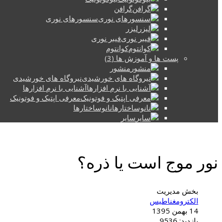
گرافن
سنسورهای نوری
لیزر
فیبر نوری
کوانتوم
پست ها و آموزش ها (3)
منشور
نیروگاه های خورشیدی
آشنایی با نرم افزارها
معرفی اپتیک و فوتونیک
نانوساختارها
سایر
نور موج است یا ذره؟
بخش مدیریت
الکترومغناطیس
14 بهمن 1395
بازدید: 9536