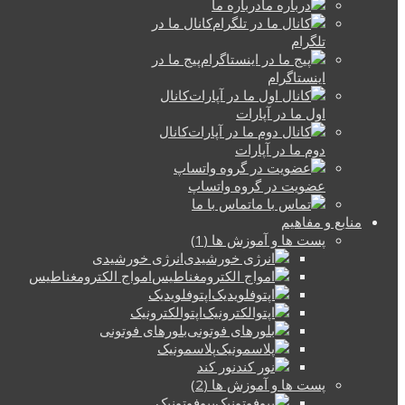
درباره ما
کانال ما در
تلگرام
پیج ما در
اینستاگرام
کانال
اول ما در آپارات
کانال
دوم ما در آپارات
عضویت در گروه واتساپ
تماس با ما
منابع و مفاهیم
پست ها و آموزش ها (1)
انرژی خورشیدی
امواج الکترومغناطیس
اپتوفلویدیک
اپتوالکترونیک
بلورهای فوتونی
پلاسمونیک
نور کند
پست ها و آموزش ها (2)
بیوفوتونیک