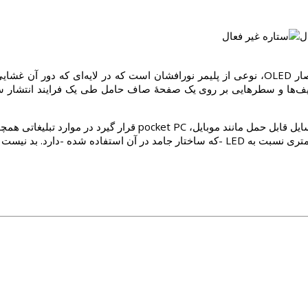
دیود نورگسیل آلی (به انگلیسی: organic light emitting diode) به اختصار OLED، نوعی از پلیمر نور
دیف‌ها و سطرهایی بر روی یک صفحهٔ صاف حامل طی یک فرایند انتشار سا