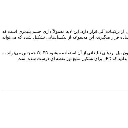
افشان است که در لایه‌ای که دور آن غشایی از ترکیبات آلی قرار دارد. این لایه معمولاً داری جسم پلیمری است که
ده قرار میگیرند، این مجموعه از پیکسل‌هایی تشکیل شده که می‌تواند
این گونه سیستم می‌تواند در صفحهٔ تلویزیون صفحهٔ کامپیوتر و صفحهٔ وسایل قابل حمل مانند موبایل، pocket PC قرار گیرد در موارد تبلیغاتی همچون بیل بردهای تبلیغاتی از آن استفاده میشود.OLED همچنین می‌تواند به