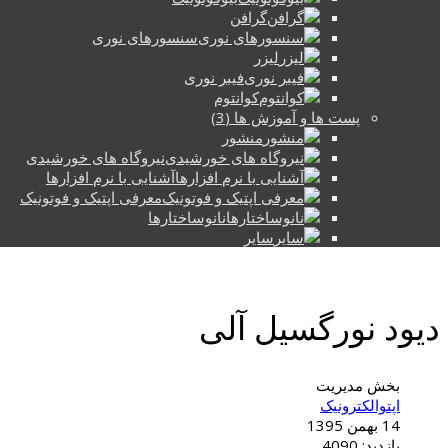
گرافن
سنسورهای نوری
لیزر
فیبر نوری
کوانتوم
پست ها و آموزش ها (3)
منشور
نیروگاه های خورشیدی
آشنایی با نرم افزارها
معرفی اپتیک و فوتونیک
نانوساختارها
سایر
دیود نورگسیل آلی
بخش مدیریت
اپتوالکترونیک
14 بهمن 1395
بازدید: 4090