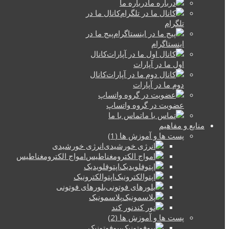
درباره ما
کانال ما در
تلگرام
پیج ما در
اینستاگرام
کانال
اول ما در آپارات
کانال
دوم ما در آپارات
عضویت در گروه واتساپ
تماس با ما
منابع و مفاهیم
پست ها و آموزش ها (1)
انرژی خورشیدی
امواج الکترومغناطیس
اپتوفلویدیک
اپتوالکترونیک
بلورهای فوتونی
پلاسمونیک
نور کند
پست ها و آموزش ها (2)
بیوفوتونیک