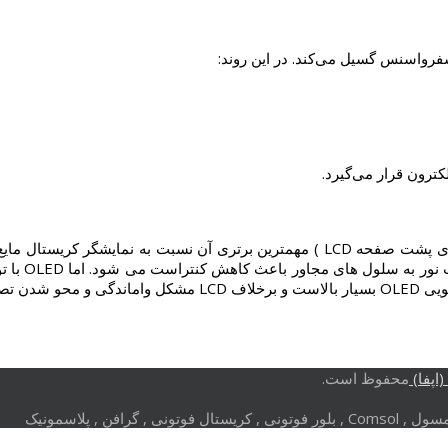
کترون قرار می‌گیرد.
کمتر OLED 
اپفا)
محفوظ است.