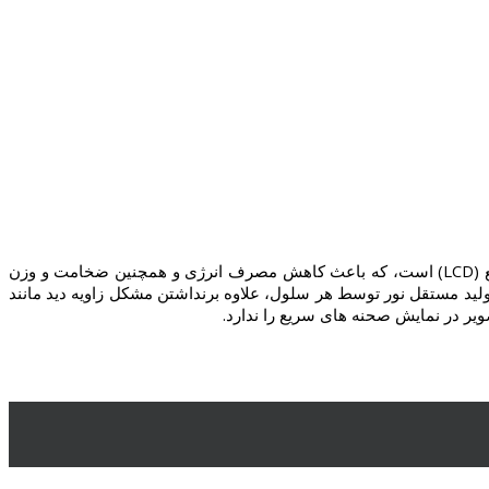
ساطع کردن نور در OLED و عدم احتیاج به BACKLIGHTING (منبع نوری پشت صفحه LCD ) مهمترین برتری آن نسبت به نمایشگر کریستال مایع (LCD) است، که باعث کاهش مصرف انرژی و همچنین ضخامت و وزن
شده است. لایه LCD شدت نور پس زمینه را گرفته و با نشت نور به سلول های مجاور باعث کاهش کنتراست می شود. اما OLED با تولید مستقل نور توسط هر سلول، علاوه برنداشتن مشکل زاویه دید مانند