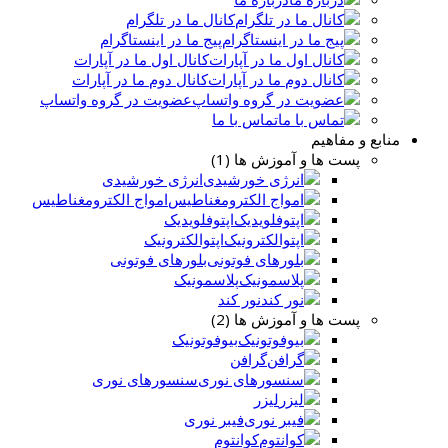
کانال ما در تلگرام
پیج ما در اینستاگرام
کانال اول ما در آپارات
کانال دوم ما در آپارات
عضویت در گروه واتساپ
تماس با ما
منابع و مفاهیم
پست ها و آموزش ها (1)
انرژی خورشیدی
امواج الکترومغناطیس
اپتوفلویدیک
اپتوالکترونیک
بلورهای فوتونی
پلاسمونیک
نور کند
پست ها و آموزش ها (2)
بیوفوتونیک
گرافن
سنسورهای نوری
لیزر
فیبر نوری
کوانتوم