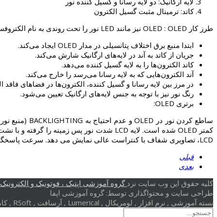
لایه ارگانیک: دو لایه رسانا و گسیل کننده نور
کاتد: ترمینال مثبت گسیل الکترون
طرز کار OLED : OLED نیز مانند LED نور را تحت روندی به نام الکتروفسفرواسنس گسیل می‌کند. در این روند:
ابتدا منبع برق اختلاف پتانسیلی در مدار OLED ایجاد می‌کند.
جریان از کاتد به آند در لایه‌های ارگانیک شارش می‌کند.
کاتد الکترون‌ها را به لایه گسیل کننده می‌دهد.
آند الکترون‌هایی که به لایه رسانا می‌رسد را خارج می‌کند.
در مرز بین لایه رسانا و گسیل کننده، الکترون‌ها در فضاهای فاقد ال
رنگ نور نیز با توجه به جنس لایه‌های ارگانیک تعیین می‌شود.
برتری OLED:
LCD، تصاویری شفاف با کنتراست عالی نمایش می دهد. سرعت پاسخگویی OLED بسیار بالاست و برخلاف LCD مشکل واماندگی و محو شدن تصویر در نمایش صحنه های سریع را ندارد.
قبلی
بعدی
کلیه حقوق این وب سایت نزد
گروه آموزشی اپتیک ، فوتونیک و الکترونیک (
طراحی سایت و محتواگذاری توسط: گروه آموزشی اپفا
بسته آموزشی , نرم افزار , لومریکال , Lumerical , آرسافت , RSoft , کامسول , Comsol , بلور فوتونی , کریستال فوتونی , گرافن , پلاسمونیک