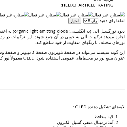
HELIX3_ARTICLE_RATING:
لطفا رای دهید
اجازه میدهد ترکیبات آلی به خوبی در آن جمع شوند، این ترکیبات در ر
نورهای مختلف با رنگهای متفاوت از خود ساطع کند.
عنوان منبع نور در محیط‌های عمومی استفاده شود. OLED معمولاً نور کمتری نسبت به LED -که ساختار جامد در آن استفاده شده -دارد. بد نیست بدانید که LED برای تشکیل منبع نور نقطه ای درست شده است.
لایه‌های تشکیل دهنده OLED :
لایه محافظ
آند: ترمینال منفی گسیل الکترون