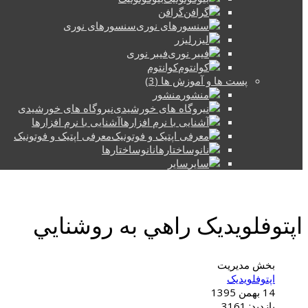
گرافن
سنسورهای نوری
لیزر
فیبر نوری
کوانتوم
پست ها و آموزش ها (3)
منشور
نیروگاه های خورشیدی
آشنایی با نرم افزارها
معرفی اپتیک و فوتونیک
نانوساختارها
سایر
اپتوفلویدیک راهي به روشنايي
بخش مدیریت
اپتوفلویدیک
14 بهمن 1395
بازدید: 3161