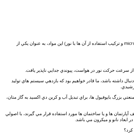
اپتوفلویدیک optofluidics، تركيبي است از مطالعه و استفاده از سيالات و جريان آن ها از طريق لوله ها و يا كانال هاي بسيار كوچك به نام microfluidics و تركيب استفاده از آن ها با نور) اين مواد، به عنوان يكي از
 بيشترين بازده را به دنبال داشته باشد، ما قادر خواهيم بود كه بازدهي سيستم هاي توليد
رشيدي.
نعتي بزرگ بايوفيول ها، براي تبديل آب و كربن دي اكسيد به گاز متان،
پارتمان ها و يا ساختمان ها مورد استفاده قرار مي گيرند، با اصولي
كرد؟