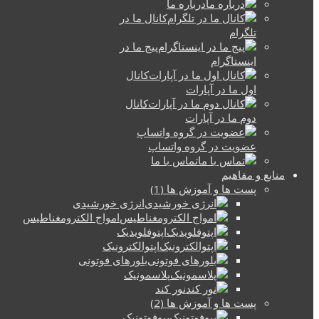
درباره ما
کانال ما در
تلگرام
پیج ما در
اینستاگرام
کانال
اول ما در آپارات
کانال
دوم ما در آپارات
عضویت در گروه واتساپ
تماس با ما
منابع و مفاهیم
پست ها و آموزش ها (1)
انرژی خورشیدی
امواج الکترومغناطیس
اپتوفلویدیک
اپتوالکترونیک
بلورهای فوتونی
پلاسمونیک
نور کند
پست ها و آموزش ها (2)
بیوفوتونیک