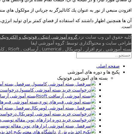
افزودن منبعي از نور به عنوان يك كاتاليزگر به جرياني از مولكول هاي من
آن ها همچنين اظهار داشتند كه استفاده از فضاي كمتر براي توليد انرژ
است.
کلیه حقوق این وب سایت نزد
گروه آموزشی اپتیک ، فوتونیک و الکترونیک (
طراحی سایت و محتواگذاری توسط: گروه آموزشی اپفا
بسته آموزشی , نرم افزار , لومریکال , Lumerical , آرسافت , RSoft , کامسول , Comsol , بلور فوتونی , کریستال فوتونی , گرافن , پلاسمونیک
صفحه اصلی
پکیج ها و دوره های آموزشی
بسته های آموزشی فوتونیک
سرفصل بسته آم
درخواست 
بسته آموزشی آرسافت t
بسته آموزشی فیبرها
سرفصل بسته آم
درخواست 
د
پکیج اخذ پذ