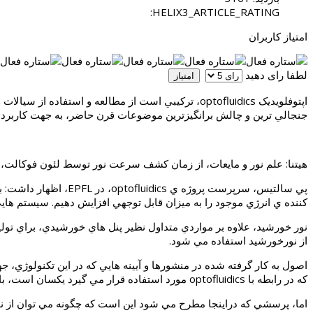
HELIX3_ARTICLE_RATING:
امتیاز کاربران
لطفا رای دهید
جنجالي ترين و چالش برانگيزترين موضوعات قرن حاضر، به جهت كاربرد 
هيتنا: علم نور و مايعات، از زمان كشف سرعت نور توسط لئون فوكالت، در سال 1862، هنگامي كه كشف كرد كه سرعت نور در مايعات آهسته تر از سرعت حركت نور در هواست، پيوندي
پي سالتيس، سرپرست پر
كننده ي انرژي موجود را به ميزان قابل توجهي افزايش دهيم. سيستم هايي
نور خورشيد، علاوه بر مواردي متداول نظير پنل هاي خورشيدي، براي توليد 
از نورخورشيد استفاده مي شود.
اصول به كار گرفته شده در منشورها و آيينه هايي كه در اين تكنولوژي، 
كه در رابطه با optofluidics مورد استفاده قرار مي گيرد يكسان است، با اين تفاوت كه در اين موارد، دقت تجهيزات و تكنولوژي به كار گرفته شده، در ابعاد نانو و ميكرون مي باشد.
اما، پرسشي كه دراينجا مطرح مي شود اين است كه چگونه مي توان از نو