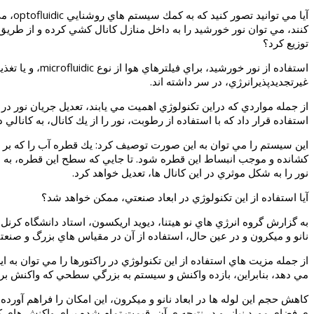
آيا م
توزيع كرد؟
استفاده از نو
غيرتجديدپذيرانرژي، در سر داشته اند.
از جمله مواردي كه دراين تكنولوژي اهميت مي يابند، تعديل جريان نور در
استفاده قرار داد كه با استفاده از رطوبت، نور را از يك كانال، به كانا
اين سيستم را مي توان به اين صورت توصيف كرد: يك قطره آب را كه بر ر
كشانده و موجب انبساط اين قطره شود. تا جايي كه سطح اين قطره، به ديو
نور را به شكل موثري در اين كانال ها، تعديل خواهد كرد.
آيا استفاده از اين تكنولوژي در ابعاد صنعتي، ممكن خواهد شد؟
نانو و ميكرون و در عين حال، استفاده از آن در مقياس هاي بزرگ و صنع
از جمله مزيت هاي استفاده از اين تكنولوژي در راكتورها را مي توان به
مي دهد، بنابراين، بازده واكنش و سيستم به بزرگي سطحي كه واكنش بر
كاهش حجم اين لوله ها در ابعاد نانو و ميكرون، اين امكان را فراهم آورد
ي فضاي مورد نياز، و در نتيجه ي آن، قيمت تمام شده براي واكنش هاي كا