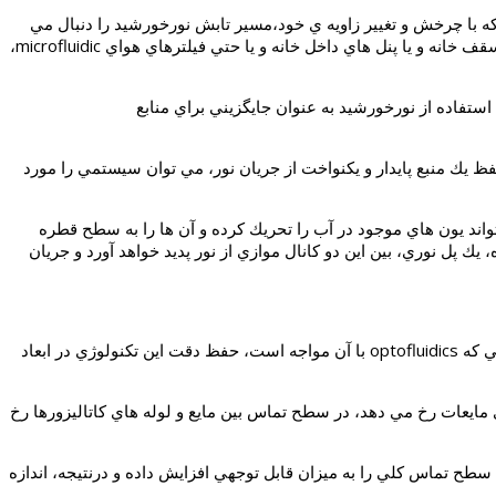
به كمك متمركزكننده هاي نوري، كه با چرخش و تغيير زاويه ي خود،مسير تابش نورخورشيد را دنبال مي
كنند، مي توان نور خورشيد را به داخل منازل كانال كشي كرده و از طريق فيبرها و يا لوله هاي نوري، نور خورشيد را در داخل ساختمان، در فضاي سقف خانه و يا پنل هاي داخل خانه و يا حتي فيلترهاي هواي microfluidic،
اري از دانشمندان، براي استفاده از نورخورشيد به عنوان جايگزيني براي منابع
فظ يك منبع پايدار و يكنواخت از جريان نور، مي توان سيستمي را مورد
اند يون هاي موجود در آب را تحريك كرده و آن ها را به سطح قطره
 پل نوري، بين اين دو كانال موازي از نور پديد خواهد آورد و جريان
به گزارش گروه انرژي هاي نو هيتنا، ديويد اريكسون، استاد دانشگاه كرنل و استاد ناظر در EPFL، در اين باره اظهار داشته است كه: مهم ترين چالشي كه optofluidics با آن مواجه است، حفظ دقت اين تكنولوژي در ابعاد
 مايعات رخ مي دهد، در سطح تماس بين مايع و لوله هاي كاتاليزورها رخ
، سطح تماس كلي را به ميزان قابل توجهي افزايش داده و درنتيجه، اندازه