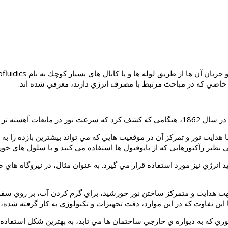
خاصي كه در مباحث مرتبط با مصرف انرژي دارند، معرفي شده اند.
 جدايي ناپذير يافت.
وژه ي optofluidics، در EPFL، اظهار داشت: با هدايت نور و تمركز آن در موقعيت هايي كه مي تواند
 نظير رآكتورهايي كه از بايوفيول ها استفاده مي كنند و يا سلول هاي خو
انرژي نيز مورد استفاده قرار مي گيرد. به عنوان مثال، در نيروگاه هاي ص
جهت هدايت و متمركز ساختن نور خورشيد، براي گرم كردن آب، بر روي سقف آ
ري كه به ديواره ي خارجي ساختمان ها مي تابد، به بهترين شكل استفاده 