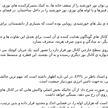
ي توانيد تصور كنيد كه به كمك سيستم هاي روشنايي optofluidic، مي توان نور خورشيد را از سقف خانه ها، 
ر خورشيد، براي فيلترهاي هوا از نوع microfluidic، و يا تغذيه ي پنل هاي خورشيدي، رويايي بوده است كه بسي
 كانال هاي گوناگون هدايت كننده ي آن است. براي تعديل اين تفاوت ها و ح
لي ديگر، به سادگي و بدون صرف هزينه، منحرف بسازد.
وي سطح خارجي كانال نور قرار دارد را تصور كنيد. يك جريان كوچك مي تو
اره ي كانال نور ديگري رسيده و به آن بچسبد. اين قطره ي منبسط شده، يك
تي، به جهت تامين انرژي موردنياز جمعيت است.
 اين صورت شرح داد: از آن جائيكه بخش اصلي واكنش هايي كه در كانال هاي
 روي آن رخ مي دهد، بستگي خواهد داشت.
ه است كه هزاران لوله را، در فضايي اندك و محدود قرار داده و بدين ترتيب
تاليستي و شيميايي را فوق العاده كاهش داد.