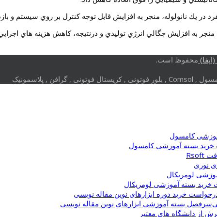
فرد در يك نانولوله، منجر به افزايش قابل توجه كنترل بر روي سيستم و با
ي، منجر به افزايش چگالي انرژي توليدي و درنتيجه، كاهش هزينه هاي اجر
اپفا)
محفوظ است.
وزشی کامسول
خرید بسته آموزشی کامسول
Rsof
ی نوری
وزشی لومریکال
خرید بسته آموزشی لومریکال
رخواست خرید دوره ابزارهای نوین مقاله نویسی
سرفصل بسته آموزشی ابزارهای نوین مقاله نویسی
یرش از دانشگاه های معتبر