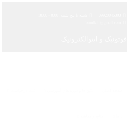
09920045303
شنبه تا پنج شنبه: 8:00 - 18:00
fotonik.ir@gmail.com
فوتونیک و اپتوالکترونیک
صفحه اصلی
پکیج ها و دوره های آموزشی
ثبت درخواست
با ما
منابع و مفاهیم