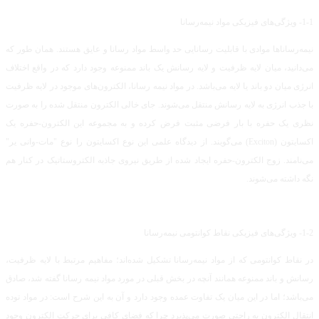
1-1- ویژگی‌های فیزیکی مواد نیمه‌رسانا
نیمه‌رساناها موادی با قابلیت رسانایی حد واسط مواد رسانا و عایق هستند. همان طور که
می‌دانید، میان لایه ظرفیت و لایه رسانش یک باند ممنوعه وجود دارد که در واقع اختلاف
انرژی میان دو باند یا لایه می‌باشد. در مواد نیمه رسانا، الکترون‌های موجود در لایه ظرفیت
با جذب انرژی به لایه رسانش منتقل می‌شوند. جای خالی الکترون منتقل شده را به صورت
نظری یک حفره با بار فرضی مثبت فرض کرده و به مجموعه این الکترون-حفره یک
اکسایتون (Exciton) می‌گویند. از دیدگاه علمی این نوع اکسایتون را نوع "مات-وانی یر"
می‌نامند. زوج الکترون-حفره ایجاد شده از طریق نیروی جاذبه الکتروستاتیک در کنار هم
نگه داشته می‌شوند.
1-2- ویژگی‌های فیزیکی نقاط کوانتومی نیمه‌رسانا
در نقاط کوانتومی که از مواد نیمه‌رسانا تشکیل شده‌اند؛ مفاهیم مرتبط با لایه ظرفیت،
رسانش و باند ممنوعه همانند آنچه در بخش قبلی در مورد مواد نیمه رسانا گفته شد، صادق
می‌باشد؛ اما در این میان یک تفاوت عمده وجود دارد و آن به این شرح است: در مواد توده
انتقال الکترون به راحتی صورت می‌پذیرد چرا که فضای کافی برای حرکت الکترون وجود