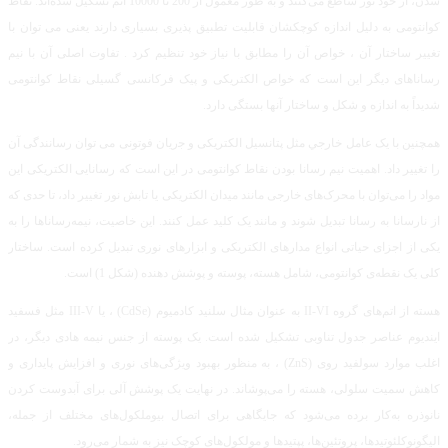
شدن، از خود نور ساطع می‌کنند و به طور معمول از 200 تا 10000 اتم تشکیل شده‌اند. نقاط
کوانتومى به دلیل اندازه کوچکشان قابلیت تطبیق پذیرى بسیاری دارند یعنى مى توان با
تغییر ساختار آن ، خواص آن را مطابق با نیاز خود تنظیم کرد ‌. تفاوت اصلی آن با نیم
رساناهای دیگر این است که خواص الکتریکی و پیک فرکانسی گسیلی نقاط کوانتومی
شدیداً به اندازه و شکل و ساختار آنها بستگی دارد.
همچنین با یک عامل خارﺟﻲ مثل پتانسیل الکتریکی و ﺟریان فوتونی می توان رسانندگی آن
را تغییر داد. اهمیت نیم رسانا بودن نقاط کوانتومی در این است که رسانایی الکتریکی این
مواد را می‌توان با محرک‌های خارجی مانند میدان الکتریکی یا تابش نور تغییر داد، تا حدی که
از نارسانا به رسانا تبدیل شوند و مانند یک کلید عمل کنند. این خاصیت، نیمه‌رساناها را به
یکی از اجزای حیاتی انواع مدارهای الکتریکی و ابزارهای نوری تبدیل کرده است. ساختار
کلی یک نقطه‌ی کوانتومی، شامل هسته، پوسته و پوشش دهنده (شکل 1) است.
هسته از اتم‌های گروه II-VI به عنوان مثال سلنید کادمیوم (CdSe) ، یا III-V مثل فسفید
ایندیوم عناصر جدول تناوبی تشکیل شده است. یک پوسته از جنس نیمه‌ هادی دیگر، در
اغلب موارد سولفید روی (ZnS) ، به منظور بهبود ویژگی‌های نوری و افزایش پایداری و
کاهش سمیت سلولی، هسته را می‌پوشاند. در نهایت یک پوشش آلی برای آبدوست‌ کردن
نانوذره به‌کار برده می‌شود که جایگاهی برای اتصال بیوملکول‌های مختلف از جمله،
الیگونوکلئوتید‌ها، پروتئین‌ها، پپتیدها و مولکول‌های کوچک نیز به شمار می‌رود.