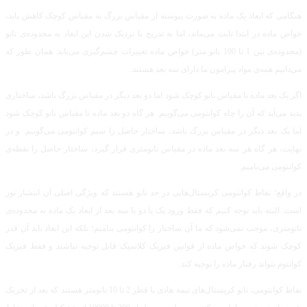
هنگامی که ابعاد یک ماده به صورت پیوسته از مقیاس بزرگ به مقیاس کوچک کاهش یابد،
خواص ماده در ابتدا ثابت می‌ماند، اما به تدریج با نزدیک شدن این ابعاد به محدوده‌ی نانو
(محدوده‌ی بین 1 تا 100 نانو متر) خواص ماده تغییرات چشم‌گیری می‌یابد. همان طور که
می‌دانیم همه‌ی مواد پیرامون ما دارای سه بعد هستند.
اگر یک بعد ماده تا مقیاس نانو کوچک شود اما دو بعد دیگر در مقیاس بزرگ باشد، ساختاری
پدید می‌آید که آن را چاه کوانتومی می‌گوییم. هر گاه دو بعد ماده تا مقیاس نانو کوچک شود
اما یک بعد دیگر در مقیاس بزرگ باشد، ساختار حاصل را سیم کوانتومی می‌گوییم. و در
نهایت، هر گاه هر سه بعد ماده در مقیاس نانومتری قرار گیرد، ساختار حاصل را نقطه‌ی
کوانتومی می‌نامیم.
در واقع؛ نقاط کوانتومی کریستال‌هایی در حد نانو هستند که ویژگی اصلی آن انتشار نور
است. البته باید توجه کنیم که فقط ورود یک یا دو یا سه بعد از ابعاد یک ماده به محدوده‌ی
نانومتری، موجب نمی‌شود که ما آن ساختار را کوانتومی بنامیم؛ بلکه این ابعاد باید آن قدر
کوچک شوند که خواص ماده از قوانین فیزیک کلاسیک قابل توجیه نباشند و فقط فیزیک
کوانتوم بتواند رفتار ماده را توجیه کند.
نقاط کوانتومی، نانو کریستال‌های نیمه هادی با قطر 2 تا 10 نانومتر هستند که بعد از تحریک