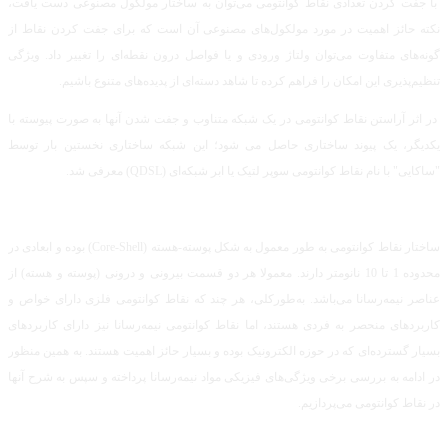
با جفت کردن تعدادی نقاط کوانتومی می‌توان به ساختار مولکول مصنوعی دست یافت،
نکته حائز اهمیت در مورد مولکول‌های مصنوعی آن است که برای جفت کردن نقاط از
گونه‌های متفاوت می‌توان ولتاژ ورودی و یا فواصل درون نقطه‌ای را تغییر داد. ویژگی
تنظیم‌پذیری این امکان را فراهم کرده تا شاهد دسته‌ای از پدیده‌های متنوع باشیم.
در اثر آراستن نقاط کوانتومی در یک شبکه متناوب و جفت شدن آنها به صورت پیوسته با
یکدیگر، یک پیوند ساختاری حاصل می شود؛ این شبکه ساختاری نخستین بار توسط
"ساکایی" با نام نقاط کوانتومی سوپر لتیک یا ابر شبکه‌ای (QDSL) معرفی شد.
ساختار نقاط کوانتومی به طور معمول به شکل پوسته-هسته (Core-Shell) بوده و ابعادی در
محدوده 1 تا 10 نانومتر دارند. معمولا هر دو قسمت بیرونی و درونی (پوسته و هسته) از
عناصر نیمه‌رسانا می‌باشد. به‌طورکلی، هر چند که نقاط کوانتومی فلزی دارای خواص و
کاربردهای منحصر به فردی هستند، اما نقاط کوانتومی نیمه‌رسانا نیز دارای کاربردهای
بسیار گسترده‌ای که در حوزه الکترونیک بوده و بسیار حائز اهمیت هستند. به همین منظور
در ادامه به بررسی برخی ویژگی‌های فیزیکی مواد نیمه‌رسانا پرداخته و سپس به شرح آنها
در نقاط کوانتومی می‌پردازیم.