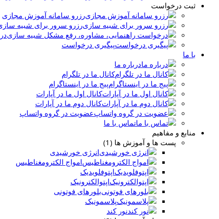
ثبت درخواست
رزرو سامانه آموزش مجازی
رزرو سرور برای شبیه سازی
در
پیگیری درخواست
با ما
درباره ما
کانال ما در تلگرام
پیج ما در اینستاگرام
کانال اول ما در آپارات
کانال دوم ما در آپارات
عضویت در گروه واتساپ
تماس با ما
منابع و مفاهیم
پست ها و آموزش ها (1)
انرژی خورشیدی
امواج الکترومغناطیس
اپتوفلویدیک
اپتوالکترونیک
بلورهای فوتونی
پلاسمونیک
نور کند