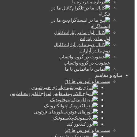
درباره ما
کانال ما در
تلگرام
پیج ما در
اینستاگرام
کانال
اول ما در آپارات
کانال
دوم ما در آپارات
عضویت در گروه واتساپ
تماس با ما
منابع و مفاهیم
پست ها و آموزش ها (1)
انرژی خورشیدی
امواج الکترومغناطیس
اپتوفلویدیک
اپتوالکترونیک
بلورهای فوتونی
پلاسمونیک
نور کند
پست ها و آموزش ها (2)
بیوفوتونیک