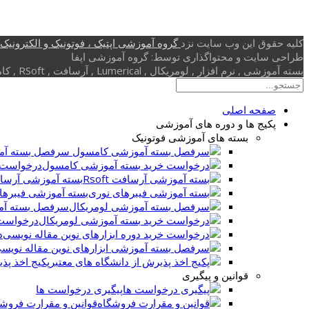
کلیه حقوق این وب سایت نزد
گروه آموزشی اپتیک ، فوتونیک و الکترونیک (
طراحی سایت و محتواگذاری توسط: گروه آموزشی اپفا
بسته آموزشی , نرم افزار , لومریکال , Lumerical , آرسافت , RSoft , کامسول , Comsol , بلور فوتونی , کریستال فوتونی , گرافن , پلاسمونیک
صفحه اصلی
پکیج ها و دوره های آموزشی
بسته های آموزشی فوتونیک
سرفصل بسته آم
درخواست 
بسته آموزشی آرسافت t
بسته آموزشی فیبرها
سرفصل بسته آم
درخواست 
د
پکیج اخذ پذ
قوانین و پیگیری
پیگیری درخواست ها
قوانین و مقرارت فروش