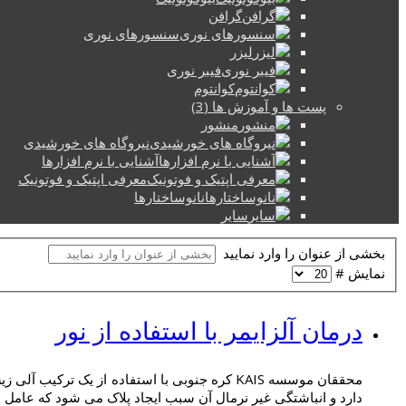
گرافن
سنسورهای نوری
لیزر
فیبر نوری
کوانتوم
پست ها و آموزش ها (3)
منشور
نیروگاه های خورشیدی
آشنایی با نرم افزارها
معرفی اپتیک و فوتونیک
نانوساختارها
سایر
بخشی از عنوان را وارد نمایید
نمایش #
درمان آلزایمر با استفاده از نور
دارد و انباشتگی غیر نرمال آن سبب ایجاد پلاک می شود که عامل 