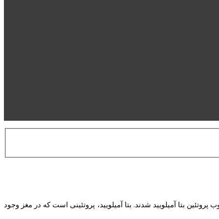
اده از یک ترکیب آلی زیست سازگار به نام پورفیرین و نورآبی حاصل از لامپ LED، موفق به سرکوب پروتئین بتا آمیلویید شدند. بتا آمیلویید، پروتئینی است که در مغز وجود